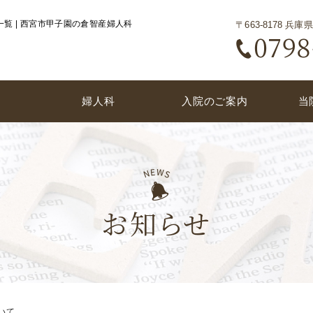
覧 | 西宮市甲子園の倉智産婦人科
〒663-8178 兵
婦人科
入院のご案内
当
お知らせ
いて