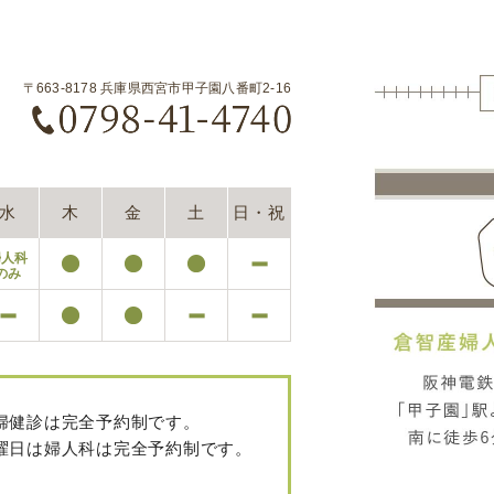
〒663-8178 兵庫県西宮市甲子園八番町2-16
水
木
金
土
日・祝
婦人科
のみ
婦健診は完全予約制です。
曜日は婦人科は完全予約制です。