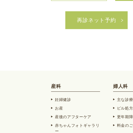
再診ネット予約
産科
婦人科
妊婦健診
主な診
お産
ピル処
産後のアフターケア
更年期
赤ちゃんフォトギャラリ
料金の
ー